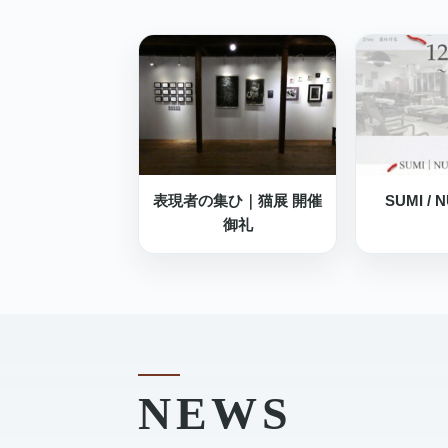
表現者の集ひ｜猫展 開催
SUMI /
御礼
NEWS