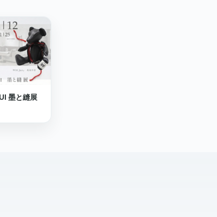
 NUI 墨と縫展