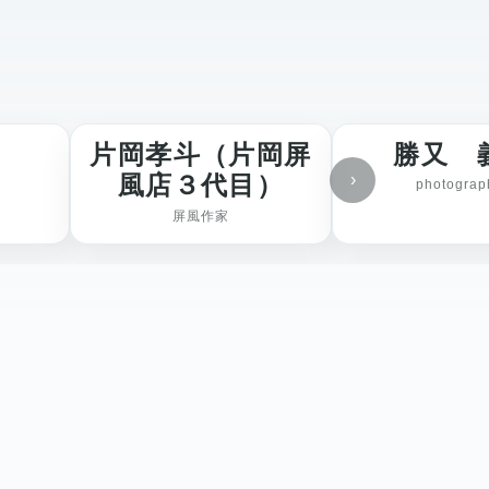
片岡孝斗（片岡屏
勝又 
›
風店３代目）
photograp
屏風作家