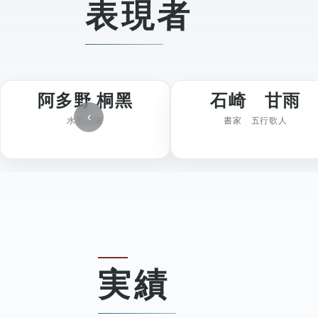
表現者
阿多野 桐黑
石崎 甘雨
‹
水墨画家
書家 五行歌人
実績