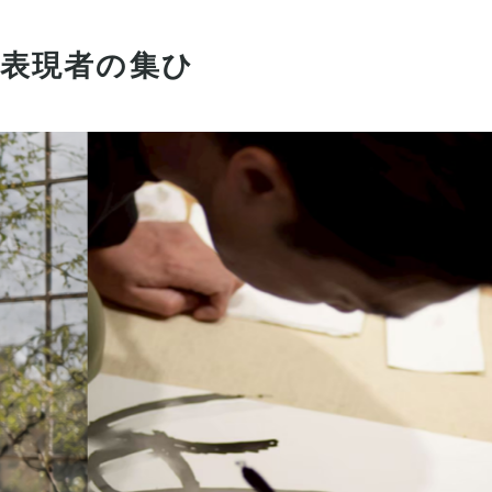
コ
ン
テ
表現者の集ひ
ン
ツ
へ
ス
キ
ッ
プ