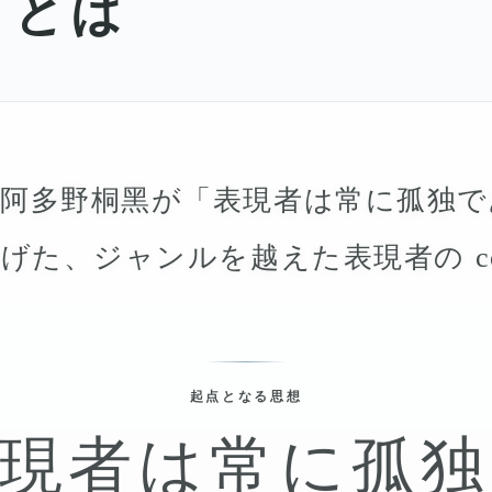
 とは
、阿多野桐黑が「表現者は常に孤独で
た、ジャンルを越えた表現者の colle
起点となる思想
現者は常に孤