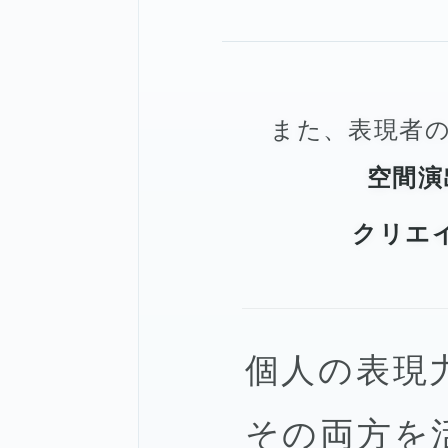
また、表現者
空間演
クリエ
個人の表現
その両方を