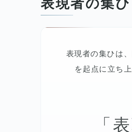
表現者の集ひ
表現者の集ひは
を起点に立ち上げ
「表